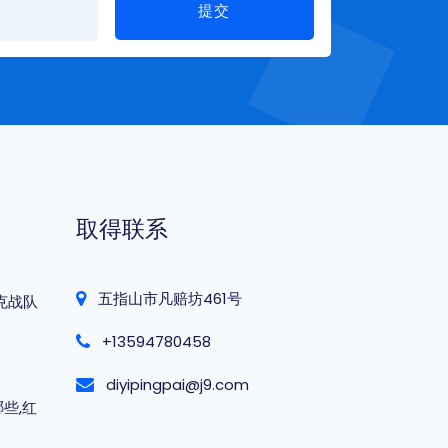
提交
取得联系
五指山市凡赔坊461号
克战队
+13594780458
diyipingpai@j9.com
些,红