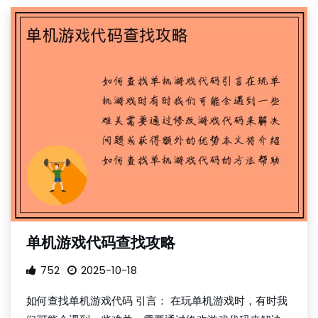
单机游戏代码查找攻略
752
2025-10-18
如何查找单机游戏代码 引言： 在玩单机游戏时，有时我