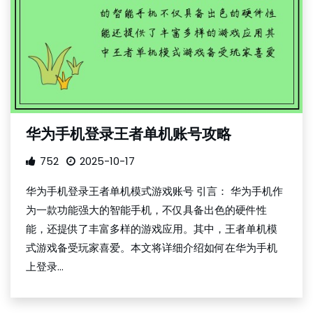
华为手机登录王者单机账号攻略
752
2025-10-17
华为手机登录王者单机模式游戏账号 引言： 华为手机作
为一款功能强大的智能手机，不仅具备出色的硬件性
能，还提供了丰富多样的游戏应用。其中，王者单机模
式游戏备受玩家喜爱。本文将详细介绍如何在华为手机
上登录...