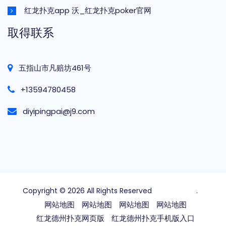
红龙扑克app 沃_红龙扑克poker官网
取得联系
五指山市凡赔坊461号
+13594780458
diyipingpai@j9.com
Copyright © 2026 All Rights Reserved
红龙德州扑克
.
网站地图
网站地图
网站地图
网站地图
红龙德州扑克网页版
红龙德州扑克手机版入口