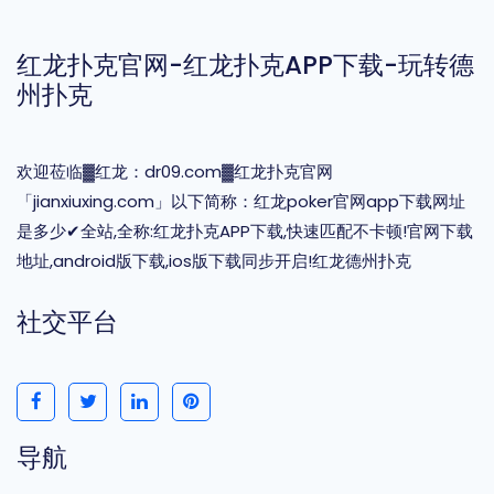
红龙扑克官网-红龙扑克APP下载-玩转德
州扑克
欢迎莅临▓红龙：dr09.com▓红龙扑克官网
「jianxiuxing.com」以下简称：红龙poker官网app下载网址
是多少✔全站,全称:红龙扑克APP下载,快速匹配不卡顿!官网下载
地址,android版下载,ios版下载同步开启!红龙德州扑克
社交平台
导航