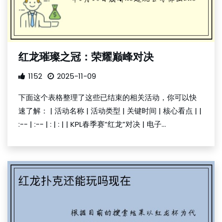
红龙璀璨之冠：荣耀巅峰对决
1152
2025-11-09
下面这个表格整理了这些已结束的相关活动，你可以快
速了解： | 活动名称 | 活动类型 | 关键时间 | 核心看点 | |
:-- | :-- | : | : | | KPL春季赛“红龙”对决 | 电子...