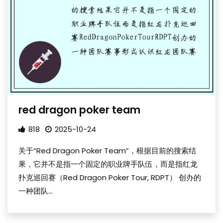
red dragon poker team
818
2025-10-24
关于“Red Dragon Poker Team”，根据目前的搜索结
果，它并不是指一个固定的职业牌手队伍，而是指红龙
扑克巡回赛（Red Dragon Poker Tour, RDPT） 创办的
一种团队...