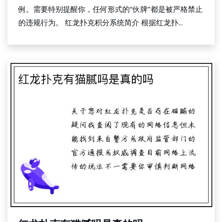
例。需要特别提醒你，任何形式的“伙牌”都是被严格禁止
的违规行为。 红龙扑克积分系统简介 根据红龙扑...