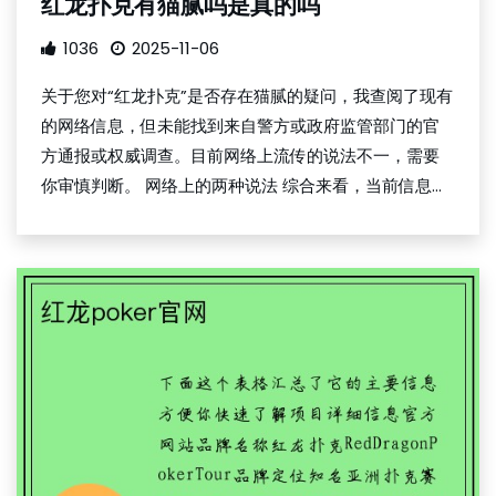
红龙扑克有猫腻吗是真的吗
1036
2025-11-06
关于您对“红龙扑克”是否存在猫腻的疑问，我查阅了现有
的网络信息，但未能找到来自警方或政府监管部门的官
方通报或权威调查。目前网络上流传的说法不一，需要
你审慎判断。 网络上的两种说法 综合来看，当前信息...