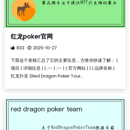
红龙poker官网
833
2025-10-27
下面这个表格汇总了它的主要信息，方便你快速了解： |
项目 | 详细信息 | | :-- | :-- | | 官方网站 | | | 品牌名称 |
红龙扑克 (Red Dragon Poker Tour...