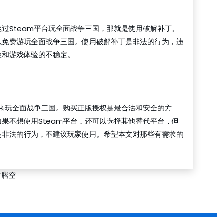
过Steam平台玩全面战争三国，那就是使用破解补丁。
以免费游玩全面战争三国。使用破解补丁是非法的行为，违
险和游戏体验的不稳定。
台来玩全面战争三国。购买正版授权是最合法和安全的方
果不想使用Steam平台，还可以选择其他替代平台，但
是非法的行为，不建议玩家使用。希望本文对那些有需求的
射腾空