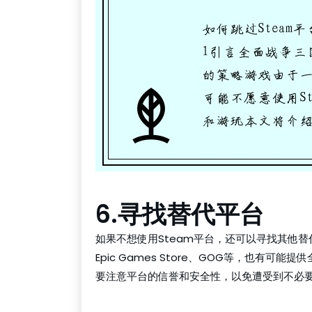
6.寻找替代平台
如果不想使用Steam平台，还可以寻找其他
Epic Games Store、GOG等，也有
要注意平台的信誉和安全性，以免遭受到不必