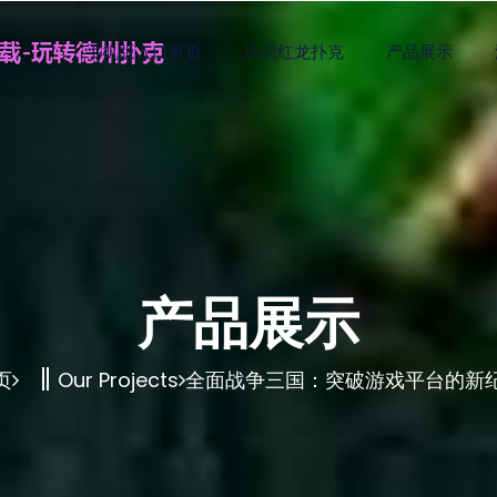
手机版入口首页
认识红龙扑克
产品展示
产品展示
页
Our Projects
全面战争三国：突破游戏平台的新