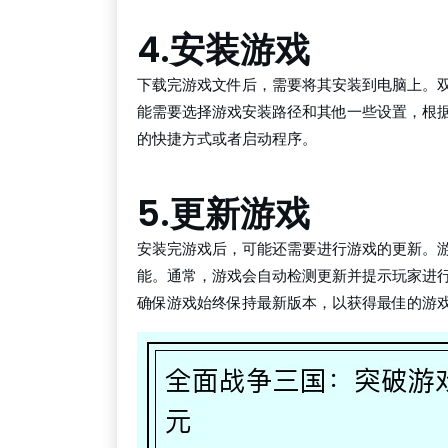
4.安装游戏
下载完游戏文件后，需要将其安装到电脑上。
能需要选择游戏安装路径和其他一些设置，根
的快捷方式或者启动程序。
5.更新游戏
安装完游戏后，可能还需要进行游戏的更新。游
能。通常，游戏会自动检测更新并提示玩家进
确保游戏始终保持最新版本，以获得最佳的游