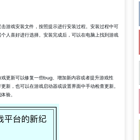
双击游戏安装文件，按照提示进行安装过程。安装过程中可
据个人喜好进行选择。安装完成后，可以在电脑上找到游戏
戏更新可以修复一些bug、增加新内容或者提升游戏性
行更新，也可以在游戏启动器或设置界面中手动检查更新。
戏体验。