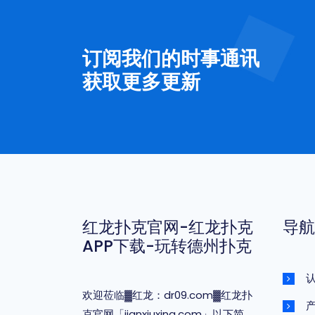
订阅我们的时事通讯
获取更多更新
红龙扑克官网-红龙扑克
导航
APP下载-玩转德州扑克
欢迎莅临▓红龙：dr09.com▓红龙扑
克官网「jianxiuxing.com」以下简