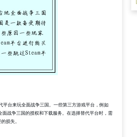
替代平台来玩全面战争三国。一些第三方游戏平台，例如
可能提供全面战争三国的授权和下载服务。在选择替代平台时，需
要的损失。