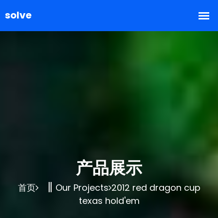
产品展示
首页
Our Projects
2012 red dragon cup
texas hold'em