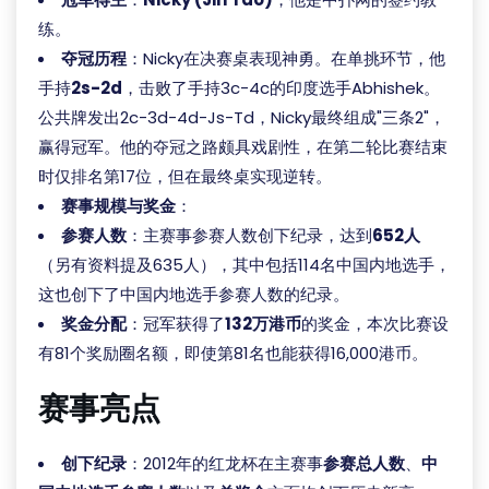
练。
夺冠历程
：Nicky在决赛桌表现神勇。在单挑环节，他
手持
2s-2d
，击败了手持3c-4c的印度选手Abhishek。
公共牌发出2c-3d-4d-Js-Td，Nicky最终组成"三条2"，
赢得冠军。他的夺冠之路颇具戏剧性，在第二轮比赛结束
时仅排名第17位，但在最终桌实现逆转。
赛事规模与奖金
：
参赛人数
：主赛事参赛人数创下纪录，达到
652人
（另有资料提及635人），其中包括114名中国内地选手，
这也创下了中国内地选手参赛人数的纪录。
奖金分配
：冠军获得了
132万港币
的奖金，本次比赛设
有81个奖励圈名额，即使第81名也能获得16,000港币。
赛事亮点
创下纪录
：2012年的红龙杯在主赛事
参赛总人数
、
中