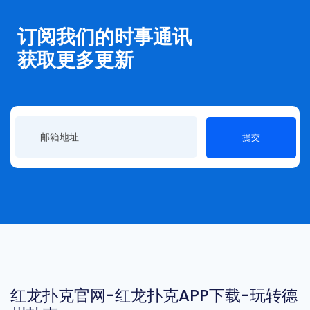
订阅我们的时事通讯
获取更多更新
提交
红龙扑克官网-红龙扑克APP下载-玩转德