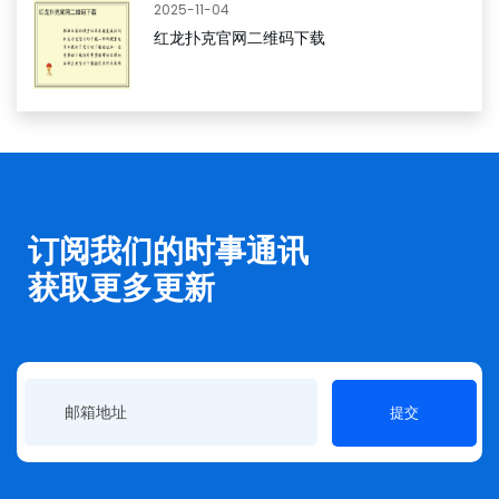
2025-11-04
红龙扑克官网二维码下载
订阅我们的时事通讯
获取更多更新
提交