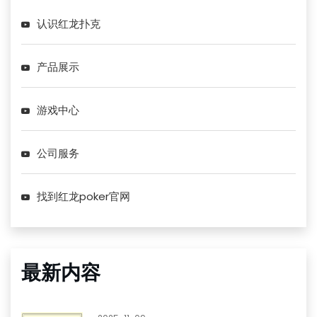
认识红龙扑克
产品展示
游戏中心
公司服务
找到红龙poker官网
最新内容