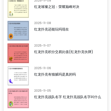
2025-11-09
红龙璀璨之冠：荣耀巅峰对决
2025-11-08
红龙扑克还能玩吗现在
2025-11-07
红龙扑克积分交易比值(红龙扑克伙牌)
2025-11-06
红龙扑克有猫腻吗是真的吗
2025-11-05
红龙扑克战队名字 红龙扑克战队名字叫什么