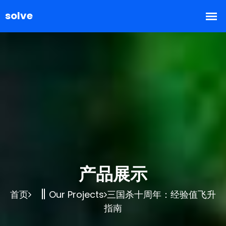
产品展示
首页
Our Projects
三国杀十周年：经验值飞升
指南