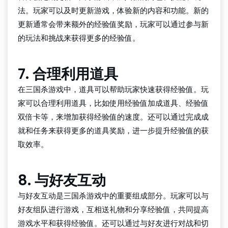
法。玩家可以及时更新游戏，体验新的内容和功能。新的
更新通常会带来额外的经验值奖励，玩家可以通过参与新
的玩法和挑战来获得更多的经验值。
7. 合理利用道具
在三国杀游戏中，道具可以帮助玩家快速获得经验值。玩
家可以合理利用道具，比如使用经验值加成道具、经验值
双倍卡等，来增加获得经验值的速度。还可以通过完成成
就和任务来获得更多的道具奖励，进一步提升经验值的获
取效率。
8. 与好友互动
与好友互动是三国杀游戏中的重要组成部分。玩家可以与
好友组队进行游戏，互相送礼物和分享经验值，共同提高
游戏水平和获得经验值。还可以通过与好友进行对战和切