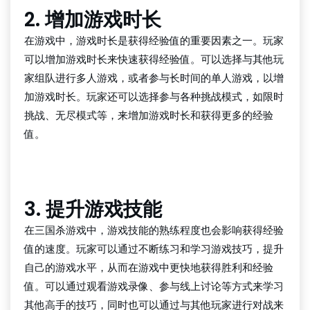
2. 增加游戏时长
在游戏中，游戏时长是获得经验值的重要因素之一。玩家
可以增加游戏时长来快速获得经验值。可以选择与其他玩
家组队进行多人游戏，或者参与长时间的单人游戏，以增
加游戏时长。玩家还可以选择参与各种挑战模式，如限时
挑战、无尽模式等，来增加游戏时长和获得更多的经验
值。
红龙德州扑克
3. 提升游戏技能
在三国杀游戏中，游戏技能的熟练程度也会影响获得经验
值的速度。玩家可以通过不断练习和学习游戏技巧，提升
自己的游戏水平，从而在游戏中更快地获得胜利和经验
值。可以通过观看游戏录像、参与线上讨论等方式来学习
其他高手的技巧，同时也可以通过与其他玩家进行对战来