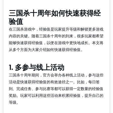
三国杀十周年如何快速获得经
验值
在三国杀游戏中，经验值是玩家提升等级和解锁更多游戏
内容的关键。随着三国杀十周年的到来，很多玩家都希望
能够快速获得经验值，以便在游戏中更快地成长。本文将
从多个方面为大家介绍如何快速获得经验值。
1. 多参与线上活动
三国杀十周年期间，官方会举办各种线上活动，参与这些
活动是快速获得经验值的有效途径之一。比如，每日签
到、完成任务、参与比赛等都可以获得一定数量的经验值
奖励。玩家可以利用这些活动来积累经验值，提升自己的
等级。