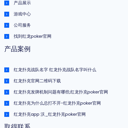
产品展示
游戏中心
公司服务
找到红龙poker官网
产品案例
红龙扑克战队名字 红龙扑克战队名字叫什么
红龙扑克官网二维码下载
红龙扑克发牌机制问题有哪些,红龙扑克poker官网
红龙扑克为什么总打不开-红龙扑克poker官网
红龙扑克app 沃_红龙扑克poker官网
取得联系