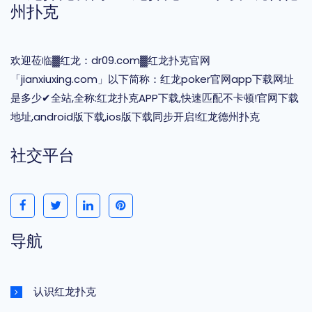
州扑克
欢迎莅临▓红龙：dr09.com▓红龙扑克官网
「jianxiuxing.com」以下简称：红龙poker官网app下载网址
是多少✔全站,全称:红龙扑克APP下载,快速匹配不卡顿!官网下载
地址,android版下载,ios版下载同步开启!红龙德州扑克
社交平台
导航
认识红龙扑克