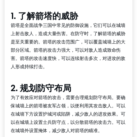
1. 了解箭塔的威胁
箭塔是全面战争三国中常见的防御设施，它们可以在城墙
上射击敌人，造成大量伤害。在防守时，了解箭塔的威胁
是至关重要的。箭塔的攻击范围广，可以覆盖城墙上的大
部分区域。箭塔的攻击力强大，可以对敌人造成致命伤
害。箭塔的攻击速度快，可以连续射击多次，对进攻的敌
人形成持续打击。
2. 规划防守布局
为了有效应对箭塔的攻击，需要合理规划防守布局。要确
保城墙上的箭塔被友军占领，以便利用其攻击敌人。可以
在城墙下方设置护城河或陷阱，减少敌人的进攻效果。可
以在城墙上设置士兵防守点，以分散箭塔的攻击力。可以
在城墙外设置掩体，减少敌人对箭塔的瞄准。