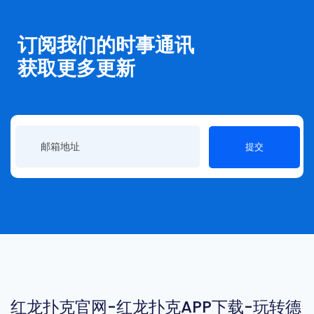
订阅我们的时事通讯
获取更多更新
提交
红龙扑克官网-红龙扑克APP下载-玩转德